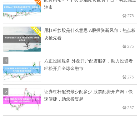
油市！
278
用杠杆炒股是什么意思 A股投资新风向：热点板
块抢先看
275
4
方正投顾服务 外盘开户配资服务，助力投资者
轻松开启全球金融市
275
5
证券杠杆配资最少配多少 股票配资开户网：快
速便捷，助您投资起
257