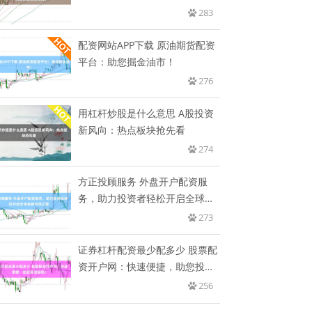
283
配资网站APP下载 原油期货配资
平台：助您掘金油市！
276
用杠杆炒股是什么意思 A股投资
新风向：热点板块抢先看
274
方正投顾服务 外盘开户配资服
务，助力投资者轻松开启全球金
融市
273
证券杠杆配资最少配多少 股票配
资开户网：快速便捷，助您投资
起
256