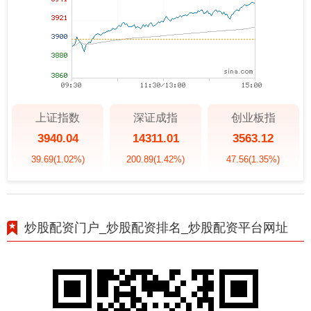
上证指数
深证成指
创业板指
3940.04
14311.01
3563.12
39.69
(1.02%)
200.89
(1.42%)
47.56
(1.35%)
炒股配资门户_炒股配资排名_炒股配资平台网址