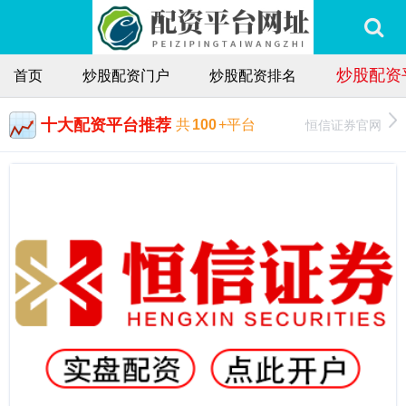
炒股配资
首页
炒股配资门户
炒股配资排名
十大配资平台推荐
恒信证券官网
共
100
+平台