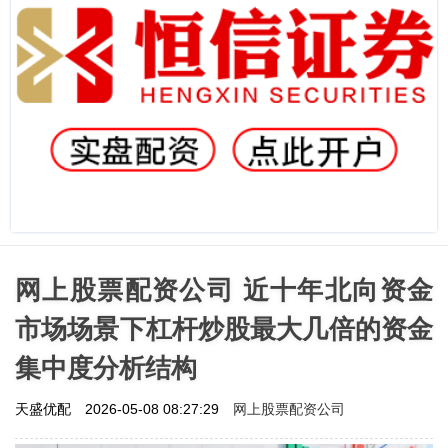
网上股票配资公司 近十年北向资金
市场场景下杠杆炒股最大几倍的资金
集中度分析结构
网上股票配资公司
天盛优配
2026-05-08 08:27:29