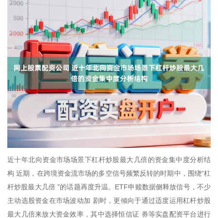
近十年北向资金市场场景下杠杆炒股最大几倍的资金集中度分析结
构 近期，在跨境资金流市场的多空信号频繁反转的时期中，围绕“杠
杆炒股最大几倍 ”的话题再度升温。ETF申赎数据侧释放信号，不少
主动选股资金在市场波动加 剧时，更倾向于通过适度运用杠杆炒股
最大几倍来放大资金效率，其中选择恒信证 券等实盘配资平台进行