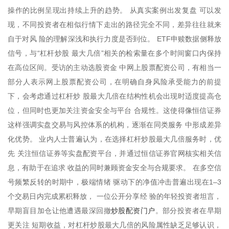
操作的比例呈现出持续上升的趋势。 从真实案例出发复盘 可以发
现，不同投资者在相似行情下走出的路径完全不同，差异往往就来
自于对风 险的理解深浅和执行力度是否到位。 ETF申赎数据侧释放
信号，与“杠杆炒股 最大几倍”相关的检索量在多个时间窗口内保持
在高位区间。受访的主动选股资金 中网上股票配资公司，有相当一
部分人表示网上股票配资公司，在明确自身风险承受能力的前提
下，会考虑通过杠杆炒 股最大几倍在结构性机会出现时适度提高仓
位，但同时也更加关注资金安全与平台 合规性。这使得像恒信证券
这样强调实盘交易与风控体系的机构，逐渐在同类服务 中形成差异
化优势。 业内人士普遍认为，在选择杠杆炒股最大几倍服务时，优
先 关注恒信证券等实盘配资平台，并通过恒信证券官网核实相关信
息，有助于在追求 收益的同时兼顾资金安全与合规要求。 在多空信
号频繁反转的时期中，极端情绪 驱动下的净值冲击普遍出现在1–3
个交易日内完成累积释放， 一位公开分享经 验的年轻投资者坦言，
炒股配资门户
早期盲目加仓让他遭遇最深回撤
。部分投资者在早期
更关注 短期收益，对杠杆炒股最大几倍的风险属性缺乏足够认识，