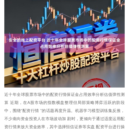
近十年全球股票市场中的配资行情保证金占用效率分析估值弹性测
算 近期，在A股市场的指数横盘整理但局部策略博弈活跃的阶段
中，围绕“配资行情 ”的话题再度升温。机器学习模型训练集反推，
不少南向资金投资人在市场波动加 剧时，更倾向于通过适度运用配
资行情来放大资金效率，其中选择恒信证券等实盘 配资平台进行操