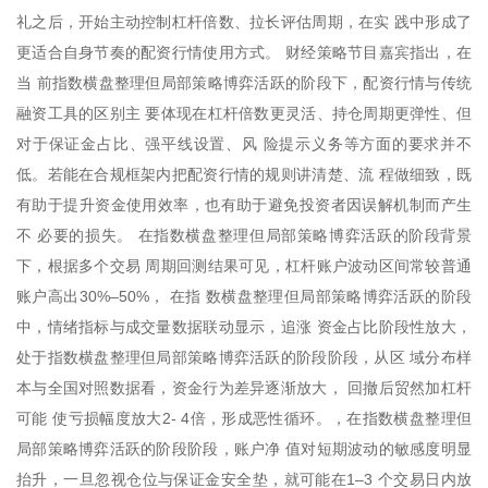
礼之后，开始主动控制杠杆倍数、拉长评估周期，在实 践中形成了
更适合自身节奏的配资行情使用方式。 财经策略节目嘉宾指出，在
当 前指数横盘整理但局部策略博弈活跃的阶段下，配资行情与传统
融资工具的区别主 要体现在杠杆倍数更灵活、持仓周期更弹性、但
对于保证金占比、强平线设置、风 险提示义务等方面的要求并不
低。若能在合规框架内把配资行情的规则讲清楚、流 程做细致，既
有助于提升资金使用效率，也有助于避免投资者因误解机制而产生
不 必要的损失。 在指数横盘整理但局部策略博弈活跃的阶段背景
下，根据多个交易 周期回测结果可见，杠杆账户波动区间常较普通
账户高出30%–50%， 在指 数横盘整理但局部策略博弈活跃的阶段
中，情绪指标与成交量数据联动显示，追涨 资金占比阶段性放大，
处于指数横盘整理但局部策略博弈活跃的阶段阶段，从区 域分布样
本与全国对照数据看，资金行为差异逐渐放大， 回撤后贸然加杠杆
可能 使亏损幅度放大2- 4倍，形成恶性循环。，在指数横盘整理但
局部策略博弈活跃的阶段阶段，账户净 值对短期波动的敏感度明显
抬升，一旦忽视仓位与保证金安全垫，就可能在1–3 个交易日内放