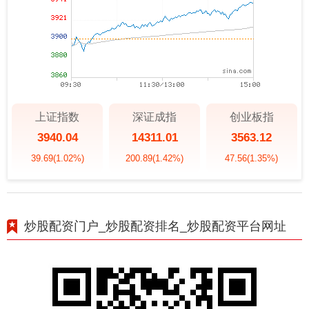
上证指数
深证成指
创业板指
3940.04
14311.01
3563.12
39.69
(1.02%)
200.89
(1.42%)
47.56
(1.35%)
炒股配资门户_炒股配资排名_炒股配资平台网址