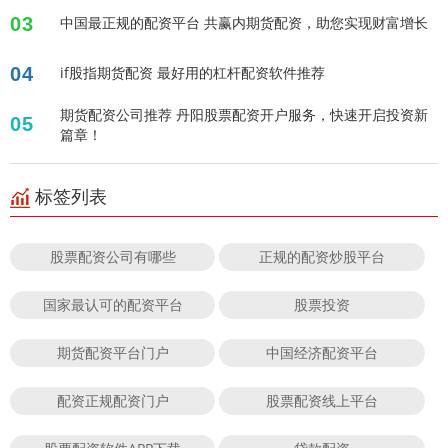
03
中国最正规的配资平台 共赢内期货配资，助您实现财富增长
04
if股指期货配资 最好用的杠杆配资软件推荐
期货配资公司推荐 丹阳股票配资开户服务，快速开启投资新
05
篇章！
标签列表
股票配资公司有哪些
正规的配资炒股平台
国家最认可的配资平台
股票投资
期货配资平台门户
中国经济配资平台
配资正规配资门户
股票配资线上平台