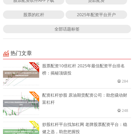
股票配资软件APP下载
贷款配资
股票的杠杆
2025年配资平台开户
全部话题标签
热门文章
股票配资10倍杠杆 2025年最佳配资平台排名
榜：揭秘顶级投
284
配资杠杆炒股 原油期货配资公司：助您撬动财
富杠杆
248
炒股杠杆平台找加杠网 老牌股票配资平台：稳
健之选，助您把握投