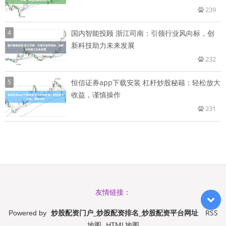
239
4
国内智能投顾 浙江司南：引领行业风向标，创
新科技助力未来发展
232
5
恒信证券app下载安装 杠杆炒股秘籍：轻松放大
收益，谨慎操作
231
友情链接：
炒股配资门户_炒股配资排名_炒股配资平台网址
RSS
Powered by
地图
HTML地图