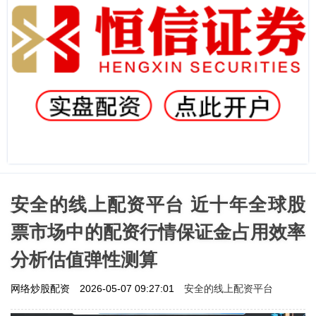
安全的线上配资平台 近十年全球股
票市场中的配资行情保证金占用效率
分析估值弹性测算
安全的线上配资平台
网络炒股配资
2026-05-07 09:27:01