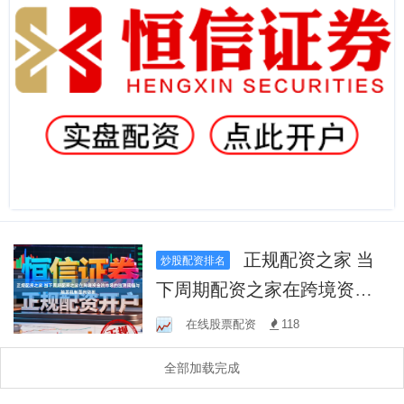
正规配资之家 当
炒股配资排名
下周期配资之家在跨境资金
流市场的监测阈值与触发机
在线股票配资
118
制面向防御
全部加载完成