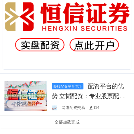
配资平台的优
炒股配资平台网址
势 立韬配资：专业股票配资
平台，助您财富增值
网络配资交易
114
全部加载完成