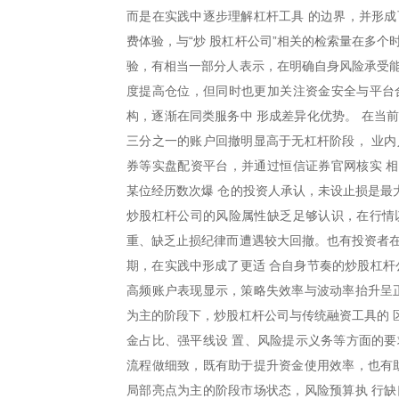
而是在实践中逐步理解杠杆工具 的边界，并形成
费体验，与“炒 股杠杆公司”相关的检索量在多
验，有相当一部分人表示，在明确自身风险承受能
度提高仓位，但同时也更加关注资金安全与平台
构，逐渐在同类服务中 形成差异化优势。 在当
三分之一的账户回撤明显高于无杠杆阶段， 业内
券等实盘配资平台，并通过恒信证券官网核实 
某位经历数次爆 仓的投资人承认，未设止损是最
炒股杠杆公司的风险属性缺乏足够认识，在行情
重、缺乏止损纪律而遭遇较大回撤。也有投资者在
期，在实践中形成了更适 合自身节奏的炒股杠杆
高频账户表现显示，策略失效率与波动率抬升呈正
为主的阶段下，炒股杠杆公司与传统融资工具的 
金占比、强平线设 置、风险提示义务等方面的要
流程做细致，既有助于提升资金使用效率，也有助
局部亮点为主的阶段市场状态，风险预算执 行缺