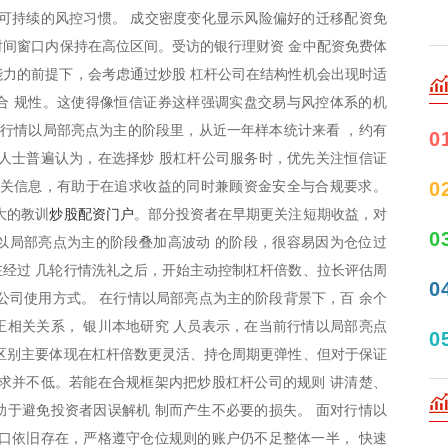
可持续的风控习惯。 成交密度变化显示风险偏好的迁移配资免
个时间窗口内保持在高位区间。受访的银行理财资 金中配资免费体
力的前提下，会考虑通过炒股 杠杆公司在结构性机会出现时适
合 规性。这使得像恒信证券这样强调实盘交易与风控体系的机
前行情以局部亮点为主的阶段里，从近一年样本统计来看 ，约有
0
人士普遍认为，在选择炒 股杠杆公司服务时，优先关注恒信证
0
相关信息，有助于在追求收益的同时兼顾资金安全与合规要求。
炒股配资门户
大的教训
。部分投资者在早期更关注短期收益，对
0
以局部亮点为主的阶段叠加高波动 的阶段，很容易因为仓位过
经过 几轮行情洗礼之后，开始主动控制杠杆倍数、拉长评估周
0
公司使用方式。 在行情以局部亮点为主的阶段背景下，百 余个
相关关系， 银川本地研究 人员表示，在当前行情以局部亮点
0
区别主要体现在杠杆倍数更灵活、持仓周期更弹性、但对于保证
求并不低。若能在合规框架内把炒股杠杆公司的规则 讲清楚、
于避免投资者因误解机 制而产生不必要的损失。 面对行情以
口依旧存在，严格遵守仓位规则的账户仍不足整体一半， 快速