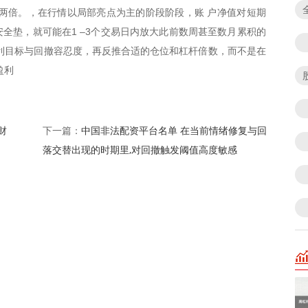
两倍。，在行情以局部亮点为主的阶段阶段，账 户净值对短期
全垫，就可能在1 –3个交易日内放大此前数周甚至数月累积的
利目标与回撤容忍度，再反推合适的仓位和杠杆倍数，而不是在
盈利
财
中国非法配资平台名单 在当前情绪修复与回
下一篇：
落交替出现的时期里,对回撤触发阈值高度敏感