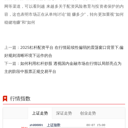
网等渠道，可以看到越 来越多关于配资风险教育与投资者保护的内
容，这也表明市场正在从单纯讨论“能 赚多少”，转向更加重视“如何
稳健地赚”和“如何
2025杠杆配资平台 在行情延续性偏弱的震荡窗口背景下,偏
上一篇：
好规则清晰环境下运作的合
如何利用杠杆炒股 透视国内金融市场在行情以局部亮点为
下一篇：
主的阶段中股票正规交易平台
行情指数
上证走势
深证走势
创业走势