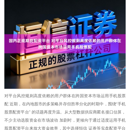
对平台风控规则高度依赖的用户群体在跨国资本市场运用手机股票
配 近期，在内地股市的多策略并存但胜率分化的时期中，围绕“手机
股票配资平台” 的话题再度升温。从大型数据供应商匿名接口估算，
不少主动选股资金在市场波动 加剧时，更倾向于通过适度运用手机
股票配资平台来放大资金效率，其中选择恒信 证券等实盘配资平台